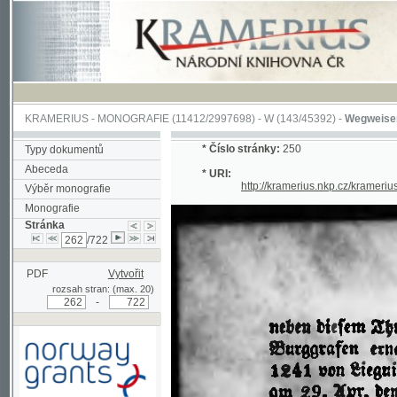
KRAMERIUS
-
MONOGRAFIE
(11412/2997698) -
W (143/45392)
-
Wegweiser durch 
*
Číslo stránky:
250
Typy dokumentů
Abeceda
* URI:
http://kramerius.nkp.cz/kramerius/han
Výběr monografie
Monografie
Stránka
/722
PDF
Vytvořit
rozsah stran: (max. 20)
-
Podpořeno grantem z Norska
prostřednictvím Norského