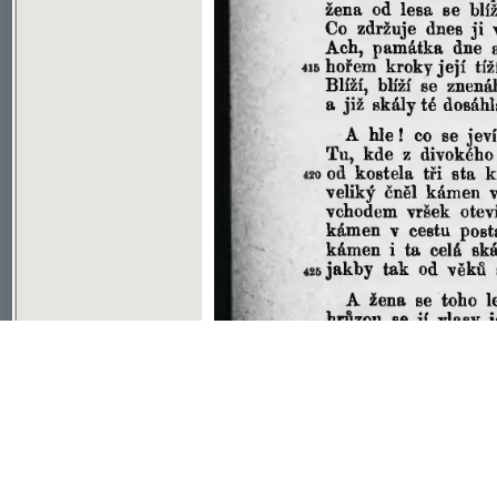
Soubor ke stažení ve formátu djvu
©2003-2010
Developed
under GNU GPL
by
Qbizm
,
NKČR
and
KNAV