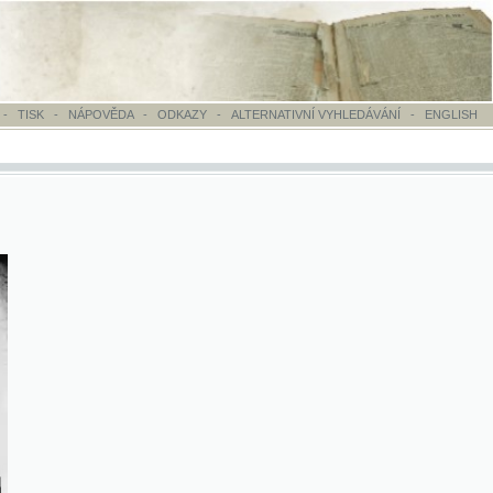
OVĚDA
-
ODKAZY
-
ALTERNATIVNÍ VYHLEDÁVÁNÍ
-
ENGLISH