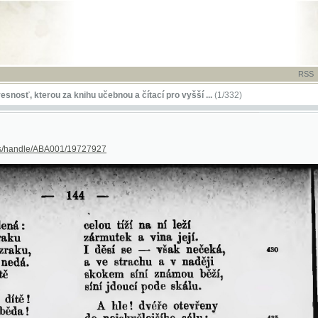
RSS
-
TISK
-
NÁP
kterou za knihu učebnou a čítací pro vyšší ...
(1/332)
dle/ABA001/19727927