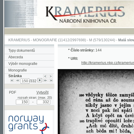
KRAMERIUS
-
MONOGRAFIE
(11412/2997698) -
M (579/130244)
-
Malá slovesnosť, 
*
Číslo stránky:
144
Typy dokumentů
Abeceda
* URI:
http://kramerius.nkp.cz/kramerius/han
Výběr monografie
Monografie
Stránka
/332
PDF
Vytvořit
rozsah stran: (max. 20)
-
Podpořeno grantem z Norska
prostřednictvím Norského