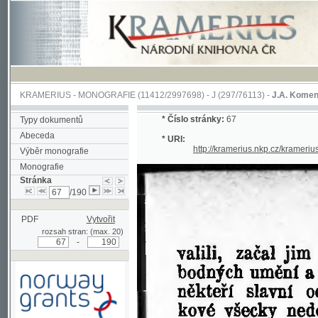
KRAMERIUS
-
MONOGRAFIE
(11412/2997698) -
J (297/76113)
-
J.A. Komenského Laby
*
Číslo stránky:
67
Typy dokumentů
Abeceda
* URI:
http://kramerius.nkp.cz/kramerius/han
Výběr monografie
Monografie
Stránka
/190
PDF
Vytvořit
rozsah stran: (max. 20)
-
Podpořeno grantem z Norska
prostřednictvím Norského