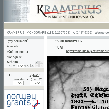
KRAMERIUS
-
MONOGRAFIE
(11412/2997698) -
W (143/45392)
-
Wegweiser durch 
*
Číslo stránky:
712
Typy dokumentů
Abeceda
* URI:
http://kramerius.nkp.cz/kramerius/han
Výběr monografie
Monografie
Stránka
/722
PDF
Vytvořit
rozsah stran: (max. 20)
-
Podpořeno grantem z Norska
prostřednictvím Norského