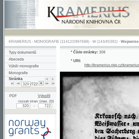
KRAMERIUS
-
MONOGRAFIE
(11412/2997698) -
W (143/45392)
-
Wegweiser durch 
*
Číslo stránky:
308
Typy dokumentů
Abeceda
* URI:
http://kramerius.nkp.cz/kramerius/han
Výběr monografie
Monografie
Stránka
/722
PDF
Vytvořit
rozsah stran: (max. 20)
-
Podpořeno grantem z Norska
prostřednictvím Norského