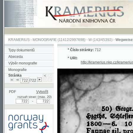
KRAMERIUS
-
MONOGRAFIE
(11412/2997698) -
W (143/45392)
-
Wegweiser durch 
*
Číslo stránky:
712
Typy dokumentů
Abeceda
* URI:
http://kramerius.nkp.cz/kramerius/han
Výběr monografie
Monografie
Stránka
/722
PDF
Vytvořit
rozsah stran: (max. 20)
-
Podpořeno grantem z Norska
prostřednictvím Norského