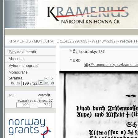
KRAMERIUS
-
MONOGRAFIE
(11412/2997698) -
W (143/45392)
-
Wegweiser durch 
*
Číslo stránky:
187
Typy dokumentů
Abeceda
* URI:
http://kramerius.nkp.cz/kramerius/han
Výběr monografie
Monografie
Stránka
/722
PDF
Vytvořit
rozsah stran: (max. 20)
-
Podpořeno grantem z Norska
prostřednictvím Norského