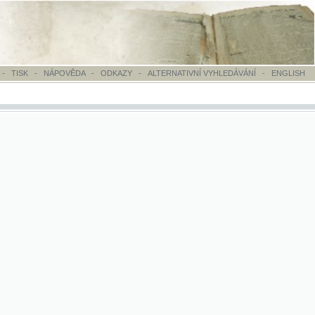
OVĚDA
-
ODKAZY
-
ALTERNATIVNÍ VYHLEDÁVÁNÍ
-
ENGLISH