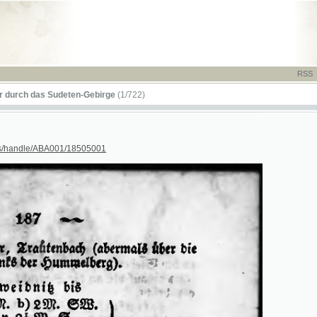
RSS
-
TISK
-
NÁP
das Sudeten-Gebirge
(1/722)
dle/ABA001/18505001