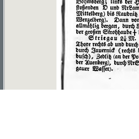
Soubor ke stažení ve formátu djvu
©2003-2010
Developed
under GNU GPL
by
Qbizm
,
NKČR
and
KNAV