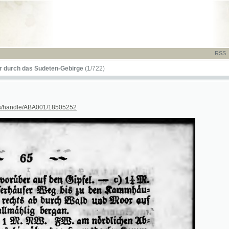
RSS
-
TISK
-
NÁP
das Sudeten-Gebirge
(1/722)
dle/ABA001/18505252