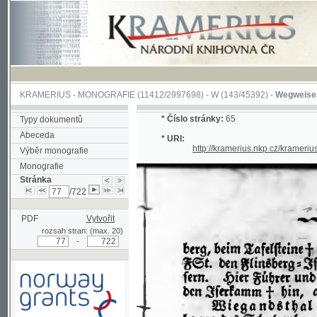
KRAMERIUS
-
MONOGRAFIE
(11412/2997698) -
W (143/45392)
-
Wegweiser durch 
*
Číslo stránky:
65
Typy dokumentů
Abeceda
* URI:
http://kramerius.nkp.cz/kramerius/han
Výběr monografie
Monografie
Stránka
/722
PDF
Vytvořit
rozsah stran: (max. 20)
-
Podpořeno grantem z Norska
prostřednictvím Norského