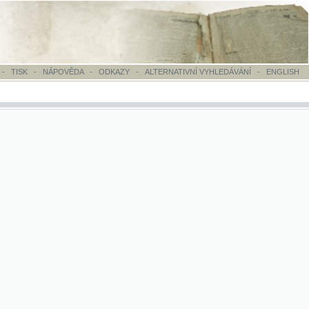
OVĚDA
-
ODKAZY
-
ALTERNATIVNÍ VYHLEDÁVÁNÍ
-
ENGLISH