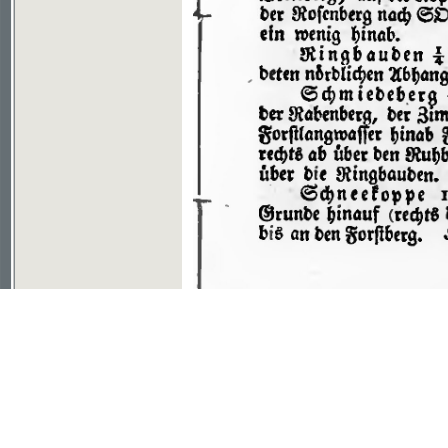
Soubor ke stažení ve formátu djvu
©2003-2010
Developed
under GNU GPL
by
Qbizm
,
NKČR
and
KNAV