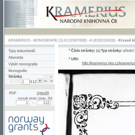
KRAMERIUS
-
MONOGRAFIE
(11412/2997698) -
K (820/226628)
-
Krvavé křtiny, čil
*
Číslo stránky:
[a]
Typ stránky:
přední deska
Typy dokumentů
Abeceda
* URI:
http://kramerius.nkp.cz/kramerius/han
Výběr monografie
Monografie
Stránka
/112
PDF
Vytvořit
rozsah stran: (max. 20)
-
Podpořeno grantem z Norska
prostřednictvím Norského