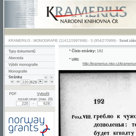
KRAMERIUS
-
MONOGRAFIE
(11412/2997698) -
S (954/270999)
-
Svod zákonův sl
*
Číslo stránky:
192
Typy dokumentů
Abeceda
* URI:
http://kramerius.nkp.cz/kramerius/han
Výběr monografie
Monografie
Stránka
/628
PDF
Vytvořit
rozsah stran: (max. 20)
-
Podpořeno grantem z Norska
prostřednictvím Norského