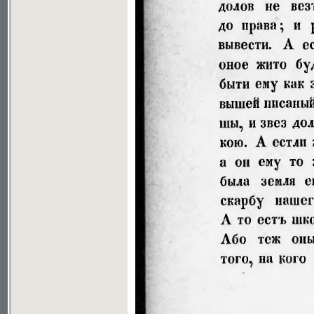
Soubor ke stažení ve formátu djvu