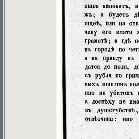
Soubor ke stažení ve formátu djvu