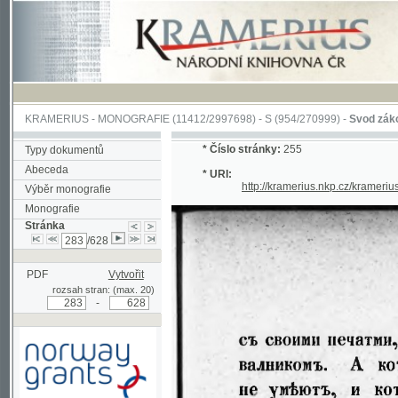
KRAMERIUS
-
MONOGRAFIE
(11412/2997698) -
S (954/270999)
-
Svod zákonův sl
*
Číslo stránky:
255
Typy dokumentů
Abeceda
* URI:
http://kramerius.nkp.cz/kramerius/han
Výběr monografie
Monografie
Stránka
/628
PDF
Vytvořit
rozsah stran: (max. 20)
-
Podpořeno grantem z Norska
prostřednictvím Norského