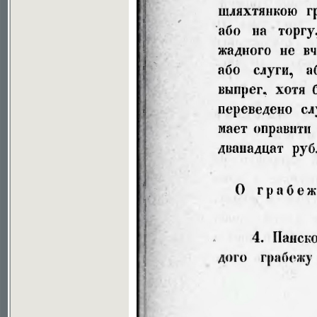
Soubor ke stažení ve formátu djvu