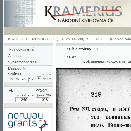
KRAMERIUS
-
MONOGRAFIE
(11412/2997698) -
S (954/270999)
-
Svod zákonův sl
*
Číslo stránky:
218
Typy dokumentů
Abeceda
* URI:
http://kramerius.nkp.cz/kramerius/han
Výběr monografie
Monografie
Stránka
/628
PDF
Vytvořit
rozsah stran: (max. 20)
-
Podpořeno grantem z Norska
prostřednictvím Norského