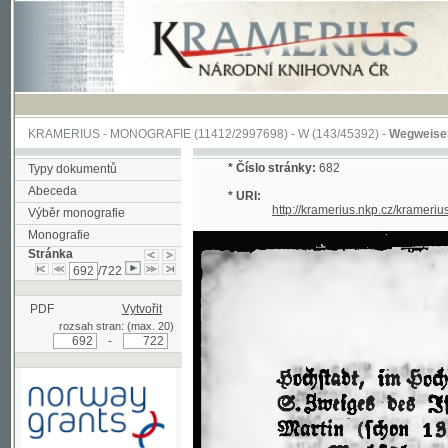
KRAMERIUS
-
MONOGRAFIE
(11412/2997698) -
W (143/45392)
-
Wegweiser durch 
*
Číslo stránky:
682
Typy dokumentů
Abeceda
* URI:
http://kramerius.nkp.cz/kramerius/han
Výběr monografie
Monografie
Stránka
/722
PDF
Vytvořit
rozsah stran: (max. 20)
-
Podpořeno grantem z Norska
prostřednictvím Norského