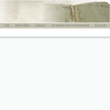
OVĚDA
-
ODKAZY
-
ALTERNATIVNÍ VYHLEDÁVÁNÍ
-
ENGLISH