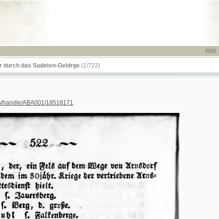
RSS
-
TISK
-
NÁP
das Sudeten-Gebirge
(1/722)
dle/ABA001/18518171