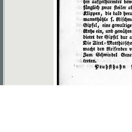
Soubor ke stažení ve formátu djvu
©2003-2010
Developed
under GNU GPL
by
Qbizm
,
NKČR
and
KNAV