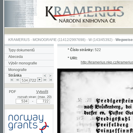
KRAMERIUS
-
MONOGRAFIE
(11412/2997698) -
W (143/45392)
-
Wegweiser durch 
*
Číslo stránky:
522
Typy dokumentů
Abeceda
* URI:
http://kramerius.nkp.cz/kramerius/han
Výběr monografie
Monografie
Stránka
/722
PDF
Vytvořit
rozsah stran: (max. 20)
-
Podpořeno grantem z Norska
prostřednictvím Norského