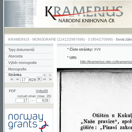
KRAMERIUS
-
MONOGRAFIE
(11412/2997698) -
S (954/270999)
-
Svod zákonův sl
*
Číslo stránky:
XVII
Typy dokumentů
Abeceda
* URI:
http://kramerius.nkp.cz/kramerius/han
Výběr monografie
Monografie
Stránka
/628
PDF
Vytvořit
rozsah stran: (max. 20)
-
Podpořeno grantem z Norska
prostřednictvím Norského