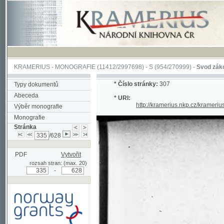
KRAMERIUS
-
MONOGRAFIE
(11412/2997698) -
S (954/270999)
-
Svod zákonův sl
*
Číslo stránky:
307
Typy dokumentů
Abeceda
* URI:
http://kramerius.nkp.cz/kramerius/han
Výběr monografie
Monografie
Stránka
/628
PDF
Vytvořit
rozsah stran: (max. 20)
-
Podpořeno grantem z Norska
prostřednictvím Norského