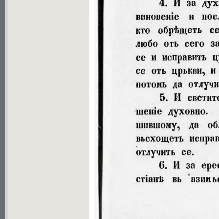
Soubor ke stažení ve formátu djvu