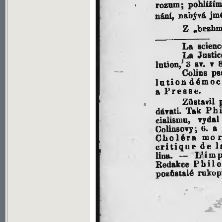
Soubor ke stažení ve formátu djvu