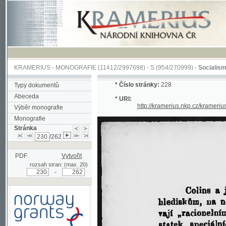
KRAMERIUS
-
MONOGRAFIE
(11412/2997698) -
S (954/270999)
-
Socialismus naší
*
Číslo stránky:
228
Typy dokumentů
Abeceda
* URI:
http://kramerius.nkp.cz/kramerius/han
Výběr monografie
Monografie
Stránka
/262
PDF
Vytvořit
rozsah stran: (max. 20)
-
Podpořeno grantem z Norska
prostřednictvím Norského