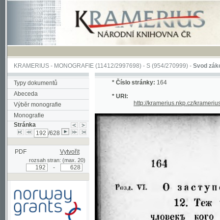
KRAMERIUS
-
MONOGRAFIE
(11412/2997698) -
S (954/270999)
-
Svod zákonův sl
*
Číslo stránky:
164
Typy dokumentů
Abeceda
* URI:
http://kramerius.nkp.cz/kramerius/han
Výběr monografie
Monografie
Stránka
/628
PDF
Vytvořit
rozsah stran: (max. 20)
-
Podpořeno grantem z Norska
prostřednictvím Norského