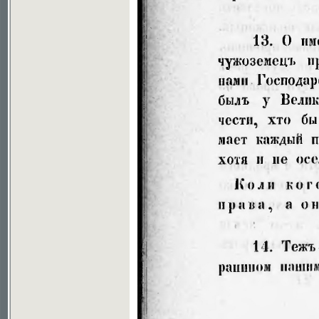
Soubor ke stažení ve formátu djvu