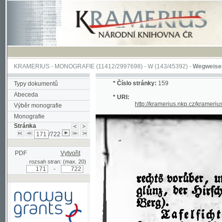
KRAMERIUS
-
MONOGRAFIE
(11412/2997698) -
W (143/45392)
-
Wegweiser durch 
*
Číslo stránky:
159
Typy dokumentů
Abeceda
* URI:
http://kramerius.nkp.cz/kramerius/han
Výběr monografie
Monografie
Stránka
/722
PDF
Vytvořit
rozsah stran: (max. 20)
-
Podpořeno grantem z Norska
prostřednictvím Norského