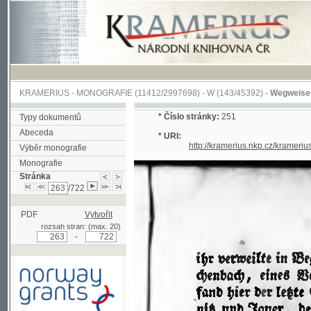
KRAMERIUS
-
MONOGRAFIE
(11412/2997698) -
W (143/45392)
-
Wegweiser durch 
*
Číslo stránky:
251
Typy dokumentů
Abeceda
* URI:
http://kramerius.nkp.cz/kramerius/han
Výběr monografie
Monografie
Stránka
/722
PDF
Vytvořit
rozsah stran: (max. 20)
-
Podpořeno grantem z Norska
prostřednictvím Norského