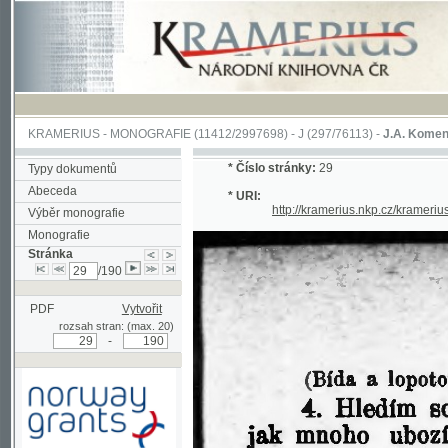
KRAMERIUS
-
MONOGRAFIE
(11412/2997698) -
J (297/76113)
-
J.A. Komenského Laby
*
Číslo stránky:
29
Typy dokumentů
Abeceda
* URI:
http://kramerius.nkp.cz/kramerius/han
Výběr monografie
Monografie
Stránka
/190
PDF
Vytvořit
rozsah stran: (max. 20)
-
Podpořeno grantem z Norska
prostřednictvím Norského