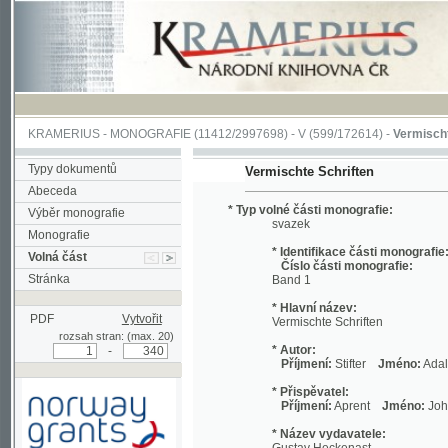
KRAMERIUS
-
MONOGRAFIE
(11412/2997698) -
V (599/172614)
-
Vermischte Schri
Typy dokumentů
Vermischte Schriften
Abeceda
* Typ volné části monografie:
Výběr monografie
svazek
Monografie
* Identifikace části monografie:
Volná část
Číslo části monografie:
Stránka
Band 1
* Hlavní název:
PDF
Vytvořit
Vermischte Schriften
rozsah stran: (max. 20)
* Autor:
-
Příjmení:
Stifter
Jméno:
Adalbert
* Přispěvatel:
Příjmení:
Aprent
Jméno:
Johannes
R
* Název vydavatele:
Gustav Heckenast
* Datum vydání:
1870
Podpořeno grantem z Norska
* Místo vydání: