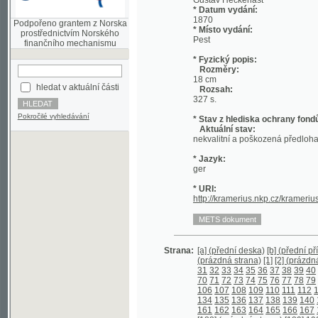
prostřednictvím Norského
Pest
finančního mechanismu
* Fyzický popis:
Rozměry:
18 cm
hledat v aktuální části
Rozsah:
327 s.
Pokročilé vyhledávání
* Stav z hlediska ochrany fondů:
Aktuální stav:
nekvalitní a poškozená předloha;
* Jazyk:
ger
* URI:
http://kramerius.nkp.cz/kramerius/han
Strana:
[a] (přední deska)
[b] (přední přídeští)
[c
(prázdná strana)
[1]
[2] (prázdná strana
31
32
33
34
35
36
37
38
39
40
41
42
4
70
71
72
73
74
75
76
77
78
79
80
81
8
106
107
108
109
110
111
112
113
114
134
135
136
137
138
139
140
141
142
161
162
163
164
165
166
167
168
169
[188] (prázdná strana)
[189]
190
191
1
206
207
208
209
210
211
212
213
214
[233]
[234] (prázdná strana)
[235]
236
2
256
257
258
259
260
261
262
263
264
279
280
281
282
283
284
285
286
287
306
[307]
[308] (prázdná strana)
[309]
3
[328] (prázdná strana)
[329] (zadní příde