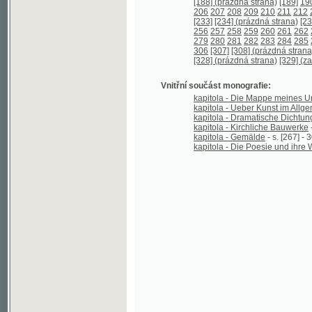
Vnitřní součást monografie:
kapitola - Die Mappe meines Urgrossva
kapitola - Ueber Kunst im Allgemeinen
-
kapitola - Dramatische Dichtung und Da
kapitola - Kirchliche Bauwerke
- s. [233]
kapitola - Gemälde
- s. [267] - 306;
kapitola - Die Poesie und ihre Wirkung