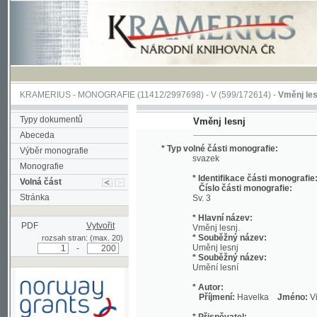
KRAMERIUS
-
MONOGRAFIE
(11412/2997698) -
V (599/172614)
-
Vměnj lesnj
(1/67
Typy dokumentů
Vměnj lesnj
Abeceda
* Typ volné části monografie:
Výběr monografie
svazek
Monografie
* Identifikace části monografie:
Volná část
Číslo části monografie:
Stránka
Sv. 3
* Hlavní název:
PDF
Vytvořit
Vměnj lesnj.
* Souběžný název:
rozsah stran: (max. 20)
Uměnj lesnj
-
* Souběžný název:
Umění lesní
* Autor:
Příjmení:
Havelka
Jméno:
Vilém, Vá
* Přispěvatel:
Příjmení:
Hartig
Jméno:
Georg, Lud
Podpořeno grantem z Norska
* Název vydavatele: