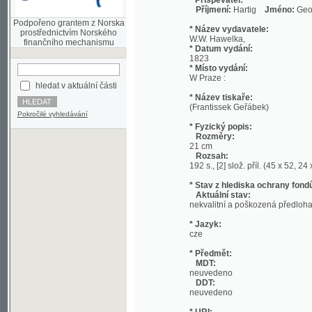
prostřednictvím Norského
W.W. Hawelka,
finančního mechanismu
* Datum vydání:
1823
* Místo vydání:
W Praze :
hledat v aktuální části
* Název tiskaře:
(Frantissek Geřábek)
Pokročilé vyhledávání
* Fyzický popis:
Rozměry:
21 cm
Rozsah:
192 s., [2] slož. příl. (45 x 52, 24 x 39 cm) 
* Stav z hlediska ochrany fondů:
Aktuální stav:
nekvalitní a poškozená předloha
* Jazyk:
cze
* Předmět:
MDT:
neuvedeno
DDT:
neuvedeno
* URI:
http://kramerius.nkp.cz/kramerius/hand
Strana:
[a] (titulní strana)
[b] (prázdná strana)
[c