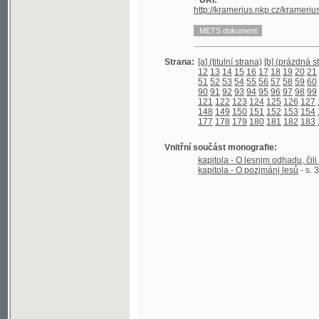
12
13
14
15
16
17
18
19
20
21
22
23
2
51
52
53
54
55
56
57
58
59
60
61
62
6
90
91
92
93
94
95
96
97
98
99
100
10
121
122
123
124
125
126
127
128
129
148
149
150
151
152
153
154
155
156
177
178
179
180
181
182
183
184
185
Vnitřní součást monografie:
kapitola - O lesnjm odhadu, čili ...
- s. 3 
kapitola - O pozjmánj lesů
- s. 30 - 192