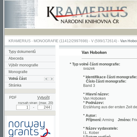
KRAMERIUS
-
MONOGRAFIE
(11412/2997698) -
V (599/172614)
-
Van Hoboken
(1/9
Typy dokumentů
Van Hoboken
Abeceda
* Typ volné části monografie:
Výběr monografie
svazek
Monografie
* Identifikace části monografie:
Volná část
Číslo části monografie:
Stránka
Band 3
* Hlavní název:
PDF
Vytvořit
Van Hoboken
* Podnázev:
rozsah stran: (max. 20)
Erzählung aus der ersten Zeit der Kolon
-
* Autor:
Příjmení:
Arming
Jméno:
Friedrich, 
* Název vydavatele:
I.L. Kober
* Datum vydání:
1858
* Místo vydání:
Podpořeno grantem z Norska
Prag