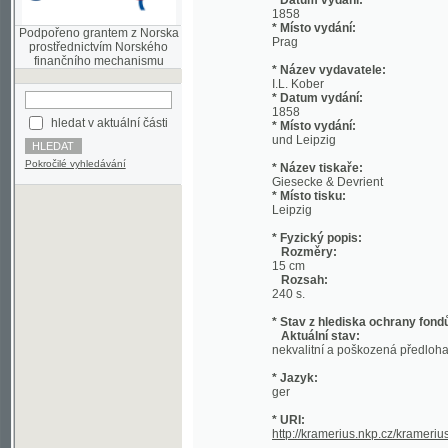
prostřednictvím Norského
finančního mechanismu
* Název vydavatele:
I.L. Kober
* Datum vydání:
1858
hledat v aktuální části
* Místo vydání:
und Leipzig
Pokročilé vyhledávání
* Název tiskaře:
Giesecke & Devrient
* Místo tisku:
Leipzig
* Fyzický popis:
Rozměry:
15 cm
Rozsah:
240 s.
* Stav z hlediska ochrany fondů:
Aktuální stav:
nekvalitní a poškozená předloha;
* Jazyk:
ger
* URI:
http://kramerius.nkp.cz/kramerius/han
Strana:
[a] (přední deska)
[b] (přední přídeští)
[1
14
15
16
17
18
19
20
21
22
23
24
25
2
53
54
55
56
57
58
59
60
61
62
63
64
6