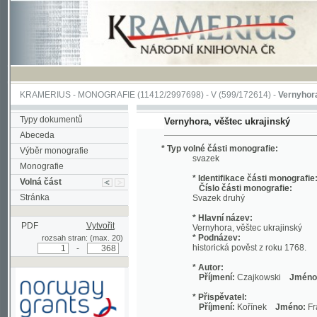
KRAMERIUS
-
MONOGRAFIE
(11412/2997698) -
V (599/172614)
-
Vernyhora, věšte
Typy dokumentů
Vernyhora, věštec ukrajinský
Abeceda
* Typ volné části monografie:
Výběr monografie
svazek
Monografie
* Identifikace části monografie:
Volná část
Číslo části monografie:
Stránka
Svazek druhý
* Hlavní název:
PDF
Vytvořit
Vernyhora, věštec ukrajinský
* Podnázev:
rozsah stran: (max. 20)
historická pověst z roku 1768.
-
* Autor:
Příjmení:
Czajkowski
Jméno:
Michał
* Přispěvatel:
Příjmení:
Kořínek
Jméno:
František,
* Název vydavatele:
Tisk a sklad Kat. Jeřábkové,
Podpořeno grantem z Norska
* Datum vydání: