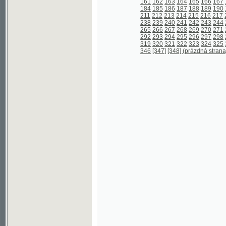
346
[347]
[348] (prázdná strana)
[349]
3