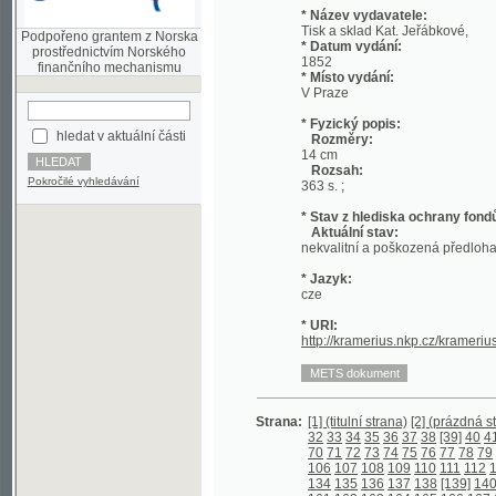
prostřednictvím Norského
1852
finančního mechanismu
* Místo vydání:
V Praze
* Fyzický popis:
hledat v aktuální části
Rozměry:
14 cm
Rozsah:
Pokročilé vyhledávání
363 s. ;
* Stav z hlediska ochrany fondů:
Aktuální stav:
nekvalitní a poškozená předloha; nekonzi
* Jazyk:
cze
* URI:
http://kramerius.nkp.cz/kramerius/hand
Strana:
[1] (titulní strana)
[2] (prázdná strana)
[3
32
33
34
35
36
37
38
[39]
40
41
42
43
70
71
72
73
74
75
76
77
78
79
80
81
8
106
107
108
109
110
111
112
113
114
134
135
136
137
138
[139]
140
141
14
161
162
163
164
165
166
167
168
169
184
185
186
187
188
189
190
191
192
211
212
213
214
215
216
217
218
219
238
239
240
241
242
243
244
245
246
265
266
267
268
269
270
271
272
273
292
293
294
295
296
297
298
299
300
319
320
321
322
323
324
325
326
327