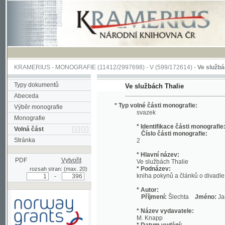
KRAMERIUS
-
MONOGRAFIE
(11412/2997698) -
V (599/172614)
-
Ve službách Thali
Typy dokumentů
Ve službách Thalie
Abeceda
* Typ volné části monografie:
Výběr monografie
svazek
Monografie
* Identifikace části monografie:
Volná část
Číslo části monografie:
Stránka
2
* Hlavní název:
PDF
Vytvořit
Ve službách Thalie
* Podnázev:
rozsah stran: (max. 20)
kniha pokynů a článků o divadle
-
* Autor:
Příjmení:
Šlechta
Jméno:
Jan, Emil
* Název vydavatele:
M. Knapp
* Datum vydání:
1894
* Místo vydání:
Podpořeno grantem z Norska
V Praze