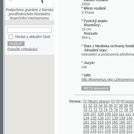
prostřednictvím Norského
finančního mechanismu
* Fyzický popis:
Rozměry:
19 cm
Rozsah:
hledat v aktuální části
394 s.
* Stav z hlediska ochrany fondů:
Pokročilé vyhledávání
Aktuální stav:
nekvalitní a poškozená předloha;
* Jazyk:
cze
* URI:
http://kramerius.nkp.cz/kramerius/han
Strana:
[1] (titulní strana)
[2]
[3]
[4] (prázdná str
31
32
33
34
35
36
37
38
39
40
41
42
4
70
71
72
73
74
75
76
77
78
79
80
81
8
106
107
108
109
110
111
112
113
114
134
135
136
137
138
139
140
141
142
161
162
163
164
165
166
167
168
169
188
189
190
191
192
193
194
195
196
215
216
217
218
219
220
221
222
223
242
243
244
245
246
247
248
249
250
(prázdná strana)
[269]
270
271
272
27
292
293
294
295
296
297
298
299
300
[315]
316
317
318
319
320
321
322
32
[342] (prázdná strana)
[343]
[344] (práz
strana)
[357]
358
359
360
361
362
363
382
383
384
385
386
387
388
389
390