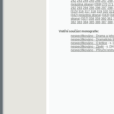
Vnitřní součást monografie:
nespecifikováno - Drama a jeho tvoření
nespecifikováno - Dramatická škola
- s.
nespecifikováno - O kritice
- s. [313] - [3
nespecifikováno - Závěr
- s. [343] - 354;
nespecifikováno - Příruční kniha funkci