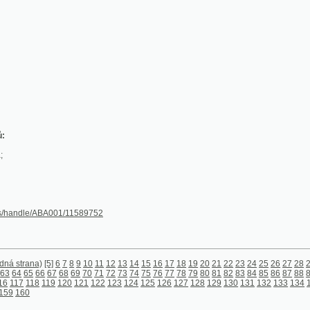
le/ABA001/11589752
ana)
[5]
6
7
8
9
10
11
12
13
14
15
16
17
18
19
20
21
22
23
24
25
26
27
28
29
30
31
32
33
3
5
66
67
68
69
70
71
72
73
74
75
76
77
78
79
80
81
82
83
84
85
86
87
88
89
90
91
92
93
9
18
119
120
121
122
123
124
125
126
127
128
129
130
131
132
133
134
135
136
137
138