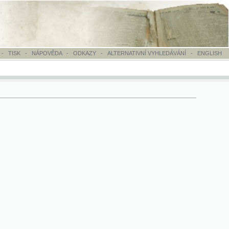
OVĚDA
-
ODKAZY
-
ALTERNATIVNÍ VYHLEDÁVÁNÍ
-
ENGLISH