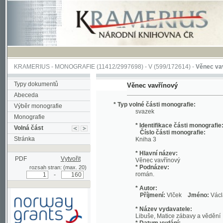
KRAMERIUS
-
MONOGRAFIE
(11412/2997698) -
V (599/172614)
-
Věnec vavřínový
Typy dokumentů
Věnec vavřínový
Abeceda
* Typ volné části monografie:
Výběr monografie
svazek
Monografie
* Identifikace části monografie:
Volná část
Číslo části monografie:
Stránka
Kniha 3
* Hlavní název:
PDF
Vytvořit
Věnec vavřínový
* Podnázev:
rozsah stran: (max. 20)
román.
-
* Autor:
Příjmení:
Vlček
Jméno:
Václav
* Název vydavatele:
Libuše, Matice zábavy a vědění
* Datum vydání:
1885
* Místo vydání:
Podpořeno grantem z Norska
V Praze