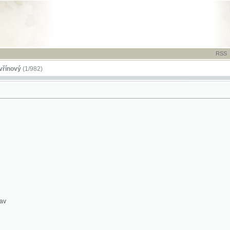
RSS
-
TISK
-
NÁP
(1/982)