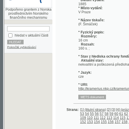
prostřednictvím Norského
finančního mechanismu
* Název tiskaře:
(F. Šimáček)
* Fyzický popis:
hledat v aktuální části
Rozměry:
16 cm
Rozsah:
Pokročilé vyhledávání
160 s. ;
* Stav z hlediska ochrany fondů:
Aktuální stav:
nekvalitní a poškozená předloha;
* Jazyk:
cze
* URI:
http://kramerius.nkp.cz/kramerius/hand
Strana:
[1] (titulní strana)
[2]
[3]
[4] (prázdná str
53
54
55
56
57
58
59
60
61
62
63
64
6
109
110
111
112
113
114
115
116
117
1
152
153
154
155
156
157
158
159
160
©2003-2010
Developed
under GNU GPL
by
Qbizm
,
NKČR
and
KNAV