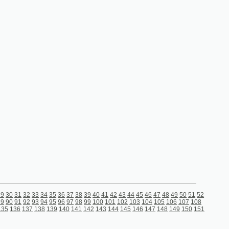
4
35
36
37
38
39
40
41
42
43
44
45
46
47
48
49
50
51
52
4
95
96
97
98
99
100
101
102
103
104
105
106
107
108
139
140
141
142
143
144
145
146
147
148
149
150
151