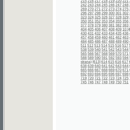
404
405
406
407
408
409
10 [410]
411
430
431
432
433
434
435
436
437
438
457
458
459
460
461
462
463
464
465
484
485
486
487
488
489
490
491
492
511
512
513
514
515
516
517
518
519
538
539
540
541
542
543
544
545
546
565
566
567
568
569
570
571
572
573
588
589
590
591
592
593
594
595
596
strana)
[613]
614
615
616
617
618
619
638
639
640
641
642
643
644
645
646
665
666
667
668
669
670
671
672
673
692
693
694
695
696
697
698
699
700
719
720
721
722
723
724
725
726
727
745
746
747
748
749
750
751