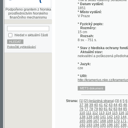
prostřednictvím Norského
V Praze
finančního mechanismu
* Fyzický popis:
Rozměry:
15 cm
hledat v aktuální části
Rozsah:
8 sv. - 751 s.
Pokročilé vyhledávání
* Stav z hlediska ochrany fondů:
Aktuální stav:
nekvalitní a poškozená předloha;
* Jazyk:
cze
* URI:
http://kramerius.nkp.cz/kramerius/hand
Strana:
[1]
[2] (prázdná strana)
[3]
4
5
6
7
8
9
1
37
38
39
40
41
42
43
44
45
46
47
48
4
76
77
78
79
80
81
82
83
84
85
86
87
8
110
111
112
113
114
115
116
117
118
1
138
139
140
141
142
143
144
145
146
165
166
167
168
169
170
171
172
173
192
193
194
195
196
197
198
199
200
215
216
217
218
219
220
221
222
223
242
243
244
245
246
247
248
249
250
269
270
271
272
273
274
275
276
277
296
297
298
299
300
301
302
303
304
323
324
325
326
327
328
329
330
331
350
351
352
353
354
355
356
357
358
377
378
379
380
381
382
383
384
385