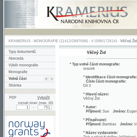
KRAMERIUS
-
MONOGRAFIE
(11412/2997698) -
V (599/172614)
-
Věčný Žid
(1/3287
Typy dokumentů
Věčný Žid
Abeceda
* Typ volné části monografie:
Výběr monografie
svazek
Monografie
* Identifikace části monografie:
Volná část
Číslo části monografie:
Stránka
Díl 3
* Hlavní název:
PDF
Vytvořit
Věčný Žid
rozsah stran: (max. 20)
* Autor:
-
Příjmení:
Sue
Jméno:
Eugene
* Přispěvatel:
Příjmení:
Bambas
Jméno:
Václav, Fr
* Název vydavatele:
Tisk a sklad Kateřiny Jeřábkové
* Datum vydání:
1851
Podpořeno grantem z Norska
* Místo vydání: