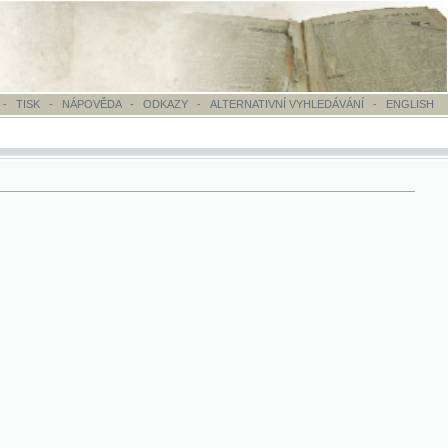
OVĚDA
-
ODKAZY
-
ALTERNATIVNÍ VYHLEDÁVÁNÍ
-
ENGLISH