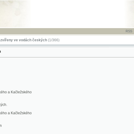
RSS
-
TISK
-
NÁP
 ve vodách českých
(1/366)
Kačležského
Kačležského