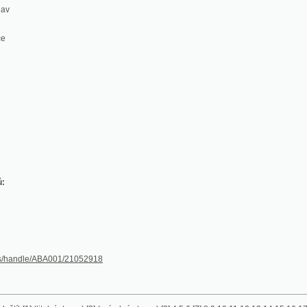
dle/ABA001/21052918
] (titulní strana)
[2] (prázdná strana)
[3]
4
5
6
[7]
8
9
10
11
12
13
14
15
16
17
18
19
20
21
22
4
55
56
57
58
59
60
61
62
63
64
[65]
66
67
68
69
70
71
72
73
74
75
76
77
78
79
80
81
82
110
111
112
113
114
115
116
[117] (obsah)
[118] (prázdná strana)
[119] (zadní přídeští)
[120