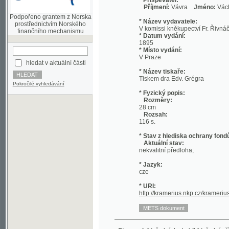
prostřednictvím Norského
V komissi kněkupectví Fr. Řivnáče
finančního mechanismu
* Datum vydání:
1895
* Místo vydání:
V Praze
hledat v aktuální části
* Název tiskaře:
Tiskem dra Edv. Grégra
Pokročilé vyhledávání
* Fyzický popis:
Rozměry:
28 cm
Rozsah:
116 s.
* Stav z hlediska ochrany fondů:
Aktuální stav:
nekvalitní předloha;
* Jazyk:
cze
* URI:
http://kramerius.nkp.cz/kramerius/han
Strana:
[a] (přední deska)
[b] (přední přídeští)
[1
42
43
44
45
46
47
48
49
50
51
52
53
5
101
102
103
104
105
106
107
108
109
Vnitřní součást monografie:
předmluva
- s. [3] - 6;