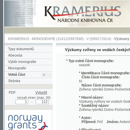
KRAMERIUS
-
MONOGRAFIE
(11412/2997698) -
V (599/172614)
-
Výzkumy zvířeny
Typy dokumentů
Výzkumy zvířeny ve vodách českých
Abeceda
* Typ volné části monografie:
Výběr monografie
svazek
Monografie
* Identifikace části monografie:
Volná část
Číslo části monografie:
Stránka
IV.
Název části monografie:
Zvířena rybníků Dolno-Počernického a 
PDF
Vytvořit
* Hlavní název:
rozsah stran: (max. 20)
Výzkumy zvířeny ve vodách českých.
-
* Souběžný název:
Zvířena rybníků Dolno-Počernického a 
* Autor:
Příjmení:
Frič
Jméno:
Antonín
* Přispěvatel:
Příjmení:
Vávra
Jméno:
Václav
Podpořeno grantem z Norska
* Název vydavatele: