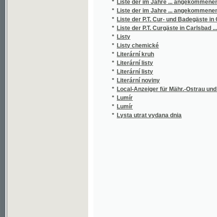
*
Liste der P.T. Curgäste in Carlsbad ...
*
Listy
*
Listy chemické
*
Literární kruh
*
Literární listy
*
Literární listy
*
Literární noviny
*
Local-Anzeiger für Mähr.-Ostrau und Umge
*
Lumír
*
Lumír
*
Lysta utrat vydana dnia