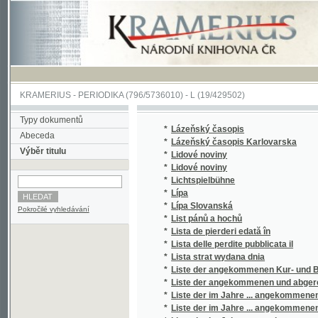
KRAMERIUS
-
PERIODIKA
(796/5736010) -
L
(19/429502)
Typy dokumentů
*
Lázeňský časopis
Abeceda
*
Lázeňský časopis Karlovarska
Výběr titulu
*
Lidové noviny
*
Lidové noviny
*
Lichtspielbühne
*
Lípa
*
Lípa Slovanská
Pokročilé vyhledávání
*
List pánů a hochů
*
Lista de pierderi edată în
*
Lista delle perdite pubblicata il
*
Lista strat wydana dnia
*
Liste der angekommenen Kur- und Badegäste i
*
Liste der angekommenen und abgereisten P. 
*
Liste der im Jahre ... angekommenen Kur- un
*
Liste der im Jahre ... angekommenen P.T. Ku
*
Liste der im Jahre ... angekommenen und ab
*
Liste der im Jahre ... angekommenen und ab
*
Liste der P.T. Cur- und Badegäste in Carlsba