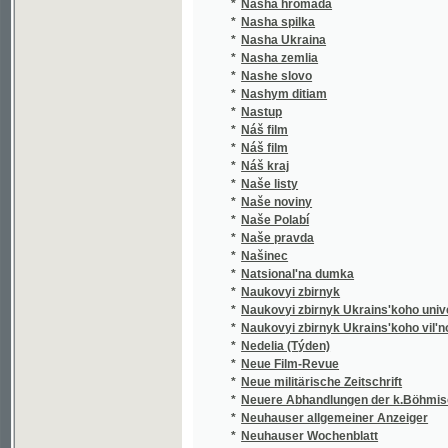
*
Nasha zemlia
*
Nashe slovo
*
Nashym ditiam
*
Nastup
*
Náš film
*
Náš film
*
Náš kraj
*
Naše listy
*
Naše noviny
*
Naše Polabí
*
Naše pravda
*
Našinec
*
Natsional'na dumka
*
Naukovyi zbirnyk
*
Naukovyi zbirnyk Ukrains'koho universytetu
*
Naukovyi zbirnyk Ukrains'koho vil'noho univ
*
Nedelia (Týden)
*
Neue Film-Revue
*
Neue militärische Zeitschrift
*
Neuere Abhandlungen der k.Böhmischen Ges
*
Neuhauser allgemeiner Anzeiger
*
Neuhauser Wochenblatt
*
Neuhauser Wochenpost
*
Nezavisimost'
*
Nikolsburger Kreisblatt
*
Nikolsburger Wochenschrift
*
Nikolsburger Wochenschrift für landwirtscha