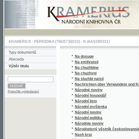
KRAMERIUS
-
PERIODIKA
(796/5736010) -
N
(64/1099331)
Typy dokumentů
*
Na dosuge
Abeceda
*
Na emihratsii
Výběr titulu
*
Na chuzhbine
*
Na chuzhyni
*
Na sluzhbi natsii
*
Nachrichten über Verwundete und Kranke 
*
Národné noviny
Pokročilé vyhledávání
*
Národní hospodář
*
Národní listy
*
Národní myšlenka
*
Národní noviny
*
Národní politika
*
Národnie noviny
*
Národopisný věstník českoslovanský
*
Nash krai
*
Nasha hromada
*
Nasha spilka
*
Nasha Ukraina