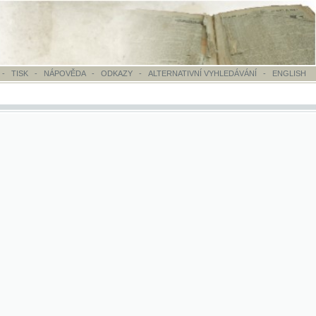
OVĚDA
-
ODKAZY
-
ALTERNATIVNÍ VYHLEDÁVÁNÍ
-
ENGLISH