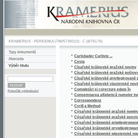
KRAMERIUS
-
PERIODIKA
(796/5736010) -
C
(8/78176)
Typy dokumentů
*
Carlsbader Curliste ...
Abeceda
*
Cesta
Výběr titulu
*
Císařské královské pražské noviny
*
Císařské královské pražské poštovské nov
*
Císařské královské privilegirované pražské
*
Císařské královské vlastenské noviny
*
Completări şi corecture edate în
Pokročilé vyhledávání
*
Consemnarea alfabetică numelor indicate în 
*
Correspondenz
*
Cyrill a Method
*
Cýsařské králowské pražské nowiny
*
Cýsařské králowské pražské posstowské n
*
Cýsařské králowské priwilegirowané pražs
*
Cýsařské králowské prywilegirowané praž
*
Cýsařské králowské wlastenské nowiny