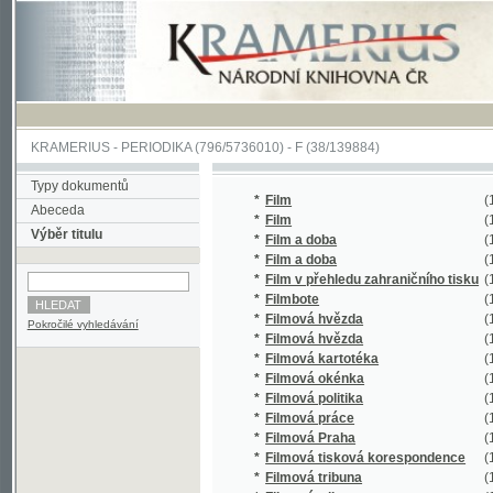
KRAMERIUS
-
PERIODIKA
(796/5736010) -
F
(38/139884)
Typy dokumentů
*
Film
(1/154)
Abeceda
*
Film
(1/8457)
Výběr titulu
*
Film a doba
(1/2874)
*
Film a doba
(1/28096
*
Film v přehledu zahraničního tisku
(1/1063)
*
Filmbote
(1/60)
*
Filmová hvězda
(1/113)
Pokročilé vyhledávání
*
Filmová hvězda
(1/18)
*
Filmová kartotéka
(1/812)
*
Filmová okénka
(1/229)
*
Filmová politika
(1/622)
*
Filmová práce
(1/574)
*
Filmová Praha
(1/317)
*
Filmová tisková korespondence
(1/1607)
*
Filmová tribuna
(1/36)
*
Filmová tribuna
(1/126)
*
Filmové a televizní noviny
(1/528)
*
Filmové informace
(1/24490