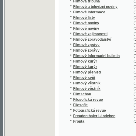
*
Filmové listy
(1/1359)
*
Filmové noviny
(1/36)
*
Filmové noviny
(1/1042)
*
Filmové zajímavosti
(1/1519)
*
Filmové zpravodajství
(1/3217)
*
Filmové zprávy
(1/286)
*
Filmové zprávy
(1/201)
*
Filmový informační bulletin
(1/1796)
*
Filmový kurýr
(1/6380)
*
Filmový kurýr
(1/84)
*
Filmový přehled
(1/35957
*
Filmový svět
(1/129)
*
Filmový věstník
(1/797)
*
Filmový věstník
(1/179)
*
Filmschau
(1/1237)
*
Filosofická revue
(1/3076)
*
Filosofie
(1/706)
*
Fotografická revue
(1/335)
*
Freudenthaler Ländchen
(1/2412)
*
Fronta
(1/8960)