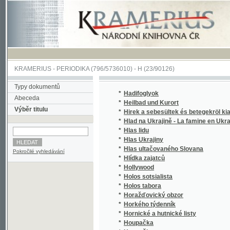
KRAMERIUS
-
PERIODIKA
(796/5736010) -
H
(23/90126)
Typy dokumentů
*
Hadifoglyok
Abeceda
*
Heilbad und Kurort
Výběr titulu
*
Hirek a sebesültek és betegekröl kiadatott
*
Hlad na Ukrajině - La famine en Ukraine
(
*
Hlas lidu
*
Hlas Ukrajiny
(
*
Hlas ultačovaného Slovana
(
Pokročilé vyhledávání
*
Hlídka zajatců
(
*
Hollywood
(
*
Holos sotsialista
(
*
Holos tabora
(
*
Horažďovický obzor
*
Horkého týdenník
(
*
Hornické a hutnické listy
*
Houpačka
*
Houpačky
(
*
Hromads'kyi vistnyk
(
*
Hronka, Podtatranská Zábavnice
(