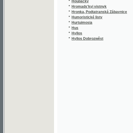
*
Humoristické listy
*
Hurtuimosia
(
*
Hus
*
Hyllos
(
*
Hyllos Dobrozwěst
(