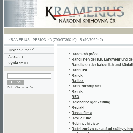
KRAMERIUS
-
PERIODIKA
(796/5736010) -
R
(56/702942)
Typy dokumentů
*
Radostná práce
Abeceda
*
Ranglisten der k.k. Landwehr und der k.k. 
Výběr titulu
*
Ranglisten der kaiserlich und königlichen He
*
Ranní list
*
Ranok
*
Ratibor
*
Ratni zarobljenici
Pokročilé vyhledávání
*
Ratnik
*
RED
*
Reichenberger Zeitung
*
Repiakh
*
Revue filmu
*
Revue Kino
*
Robitnychi visty
*
Roční zpráva c. k. státní reálky v král. hor.
*
Roční zpráva státní reálky v Kladně
*
Roční zpráva Veřejné obchodní školy Žensk
*
Rodinná kronika