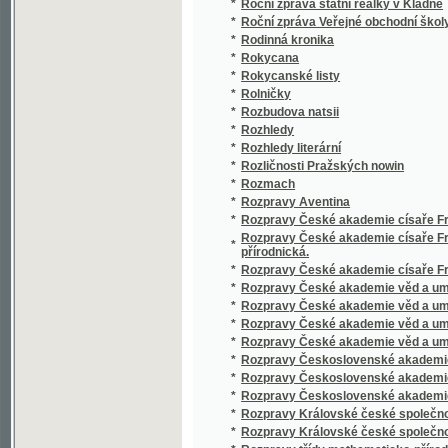
*
Rokycana
*
Rokycanské listy
*
Rolničky
*
Rozbudova natsii
*
Rozhledy
*
Rozhledy literární
*
Rozličnosti Pražských nowin
*
Rozmach
*
Rozpravy Aventina
*
Rozpravy České akademie císaře Františka J
Rozpravy České akademie císaře Františka J
*
přírodnická.
*
Rozpravy České akademie císaře Františka Jo
*
Rozpravy České akademie věd a umění. Tříd
*
Rozpravy České akademie věd a umění. Tříd
*
Rozpravy České akademie věd a umění. Třída
*
Rozpravy České akademie věd a umění. Třída
*
Rozpravy Československé akademie věd - Ř
*
Rozpravy Československé akademie věd - 
*
Rozpravy Československé akademie věd - ř
*
Rozpravy Královské české společnosti nauk, 
*
Rozpravy Královské české společnosti nauk
*
Rozpravy třídy mathematicko-přírodovědec
*
Rozpravy třídy pro filosofii, dějepis a filol
*
Rozvoj
*
Rozvoj
*
Rudé právo