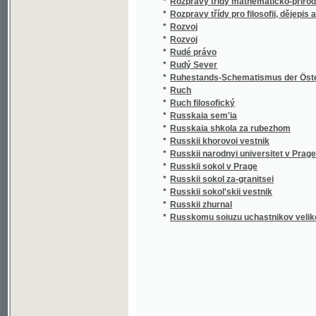
*
Rudý Sever
*
Ruhestands-Schematismus der Österreichis
*
Ruch
*
Ruch filosofický
*
Russkaia sem'ia
*
Russkaia shkola za rubezhom
*
Russkii khorovoi vestnik
*
Russkii narodnyi universitet v Prage
*
Russkii sokol v Prage
*
Russkii sokol za-granitsei
*
Russkii sokol'skii vestnik
*
Russkii zhurnal
*
Russkomu soiuzu uchastnikov velikoi voiny