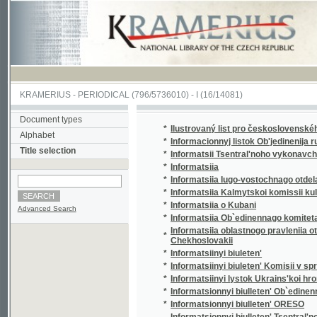
KRAMERIUS
-
PERIODICAL
(796/5736010) -
I
(16/14081)
Document types
*
Ilustrovaný list pro československého voják
Alphabet
*
Informacionnyj listok Ob'jedinenija russkoj 
Title selection
*
Informatsii Tsentral'noho vykonavchoho kom
*
Informatsiia
*
Informatsiia Iugo-vostochnago otdela Ob`edi
*
Informatsiia Kalmytskoi komissii kul'turnyk
*
Informatsiia o Kubani
Advanced Search
*
Informatsiia Ob`edinennago komiteta obshch
Informatsiia oblastnogo pravleniia otdela Ob
*
Chekhoslovakii
*
Informatsiinyi biuleten'
*
Informatsiinyi biuleten' Komisii v spravi t. 
*
Informatsiinyi lystok Ukrains'koi hromady 
*
Informatsionnyi biulleten' Ob`edinennago ko
*
Informatsionnyi biulleten' ORESO
Informatsionnyi biulleten' Tsentral'nogo bi
*
organizatsii - O.R.D.S.O.
*
Informatsionnyi list Professional'nogo soiuz