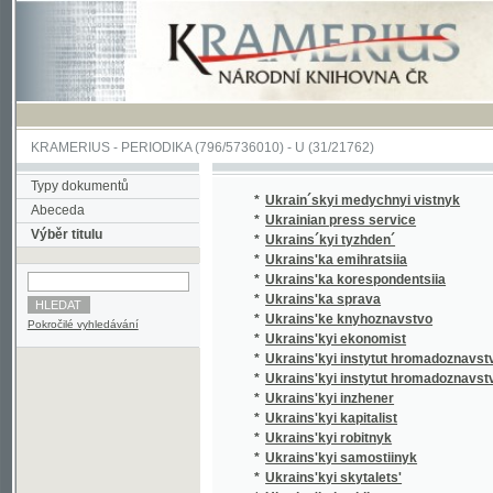
KRAMERIUS
-
PERIODIKA
(796/5736010) -
U
(31/21762)
Typy dokumentů
*
Ukrain´skyi medychnyi vistnyk
Abeceda
*
Ukrainian press service
Výběr titulu
*
Ukrains´kyi tyzhden´
*
Ukrains'ka emihratsiia
*
Ukrains'ka korespondentsiia
*
Ukrains'ka sprava
*
Ukrains'ke knyhoznavstvo
Pokročilé vyhledávání
*
Ukrains'kyi ekonomist
*
Ukrains'kyi instytut hromadoznavstva v Prazi
*
Ukrains'kyi instytut hromadoznavstva v Prazi.
*
Ukrains'kyi inzhener
*
Ukrains'kyi kapitalist
*
Ukrains'kyi robitnyk
*
Ukrains'kyi samostiinyk
*
Ukrains'kyi skytalets'
*
Ukrains'kyi sokil
*
Ukrains'kyi strilets'
*
Ukrains'kyi student