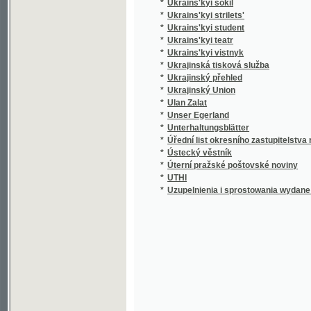
*
Ukrains'kyi teatr
*
Ukrains'kyi vistnyk
*
Ukrajinská tisková služba
*
Ukrajinský přehled
*
Ukrajinský Union
*
Ulan Zalat
*
Unser Egerland
*
Unterhaltungsblätter
*
Úřední list okresního zastupitelstva rokyca
*
Ústecký věstník
*
Úterní pražské poštovské noviny
*
UTHI
*
Uzupelnienia i sprostowania wydane dnia