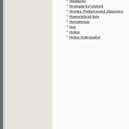
*
Humoristické listy
*
Hurtuimosia
(
*
Hus
*
Hyllos
(
*
Hyllos Dobrozwěst
(