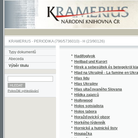
KRAMERIUS
-
PERIODIKA
(796/5736010) -
H
(23/90126)
Typy dokumentů
*
Hadifoglyok
Abeceda
*
Heilbad und Kurort
Výběr titulu
*
Hirek a sebesültek és betegekröl kiadatott
*
Hlad na Ukrajině - La famine en Ukraine
(
*
Hlas lidu
*
Hlas Ukrajiny
(
*
Hlas ultačovaného Slovana
(
Pokročilé vyhledávání
*
Hlídka zajatců
(
*
Hollywood
(
*
Holos sotsialista
(
*
Holos tabora
(
*
Horažďovický obzor
*
Horkého týdenník
(
*
Hornické a hutnické listy
*
Houpačka
*
Houpačky
(
*
Hromads'kyi vistnyk
(
*
Hronka, Podtatranská Zábavnice
(