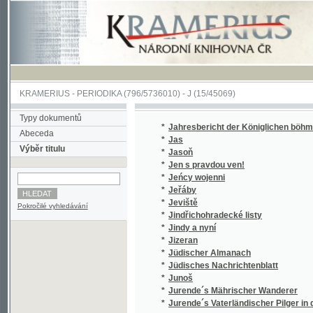
KRAMERIUS
-
PERIODIKA
(796/5736010) -
J
(15/45069)
Typy dokumentů
*
Jahresbericht der Königlichen böhmischen 
Abeceda
*
Jas
Výběr titulu
*
Jasoň
*
Jen s pravdou ven!
*
Jeńcy wojenni
*
Jeřáby
*
Jeviště
Pokročilé vyhledávání
*
Jindřichohradecké listy
*
Jindy a nyní
*
Jizeran
*
Jüdischer Almanach
*
Jüdisches Nachrichtenblatt
*
Junoš
*
Jurende´s Mährischer Wanderer
*
Jurende´s Vaterländischer Pilger in dem Ka