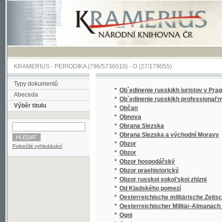
KRAMERIUS
-
PERIODIKA
(796/5736010) -
O
(27/179055)
Typy dokumentů
*
Ob`edinenie russkikh iuristov v Prage
Abeceda
*
Ob`edinenie russkikh professional'nykh soiu
Výběr titulu
*
Občan
*
Obnova
*
Obrana Slezska
*
Obrana Slezska a východní Moravy
*
Obzor
Pokročilé vyhledávání
*
Obzor
*
Obzor hospodářský
*
Obzor praehistorický
*
Obzor russkoi sokol'skoi zhizni
*
Od Kladského pomezí
*
Oesterreichische militärische Zeitschrift
*
Oesterreichischer Militär-Almanach für das J
*
Ogni
*
Ogni
*
Ohlas od Nežárky
*
Oirat