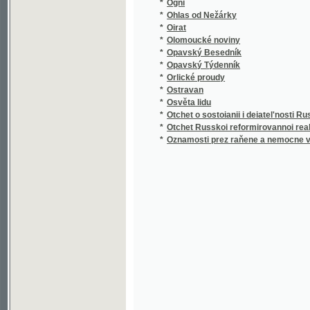
*
Olomoucké noviny
*
Opavský Besedník
*
Opavský Týdenník
*
Orlické proudy
*
Ostravan
*
Osvěta lidu
*
Otchet o sostoianii i deiatel'nosti Russkago i
*
Otchet Russkoi reformirovannoi real'noi gimn
*
Oznamosti prez raňene a nemocne vydane 