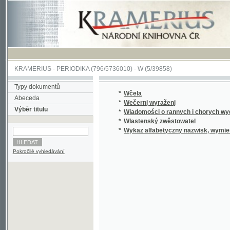
KRAMERIUS
-
PERIODIKA
(796/5736010) -
W
(5/39858)
Typy dokumentů
*
Wčela
Abeceda
*
Wečernj wyraženj
Výběr titulu
*
Wiadomości o rannych i chorych wydane dn
*
Wlastenský zwěstowatel
*
Wykaz alfabetyczny nazwisk, wymienionych w
Pokročilé vyhledávání