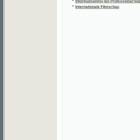
©2003-2010
Developed
under GNU GPL
by
Qbizm
,
NKČR
and
KNAV