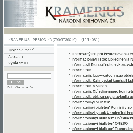
KRAMERIUS
-
PERIODIKA
(796/5736010) -
I
(16/14081)
Typy dokumentů
*
Ilustrovaný list pro československého voják
Abeceda
*
Informacionnyj listok Ob'jedinenija russkoj 
Výběr titulu
*
Informatsii Tsentral'noho vykonavchoho kom
*
Informatsiia
*
Informatsiia Iugo-vostochnago otdela Ob`edi
*
Informatsiia Kalmytskoi komissii kul'turnyk
*
Informatsiia o Kubani
Pokročilé vyhledávání
*
Informatsiia Ob`edinennago komiteta obshch
*
Informatsiia oblastnogo pravleniia otdela Ob
*
Informatsiinyi biuleten'
*
Informatsiinyi biuleten' Komisii v spravi t. 
*
Informatsiinyi lystok Ukrains'koi hromady 
*
Informatsionnyi biulleten' Ob`edinennago ko
*
Informatsionnyi biulleten' ORESO
*
Informatsionnyi biulleten' Tsentral'nogo biu
*
Informatsionnyi list Professional'nogo soiuz
*
Internationale Filmschau