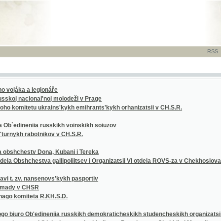
RSS
-
TISK
-
NÁP
a a legionáře
(1
nacional'noj molodeži v Prage
(1
itetu ukrains'kykh emihrants'kykh orhanizatsii v CH.S.R.
(1
(1
neniia russkikh voinskikh soiuzov
(1
h rabotnikov v CH.S.R.
(1
(1
estv Dona, Kubani i Tereka
(1
shchestva gallipoliitsev i Organizatsii VI otdela ROVS-za v Chekhoslovakii
(1
(1
zv. nansenovs'kykh pasportiv
(1
v CHSR
(1
miteta R.KH.S.D.
(1
(1
ro Ob'edineniia russkikh demokraticheskikh studencheskikh organizatsii - O.R.D.S.O.
(1
a russkikh inzhenerov i tekhnikov v Protektorate Chekhiia i Moraviia
(1
(1