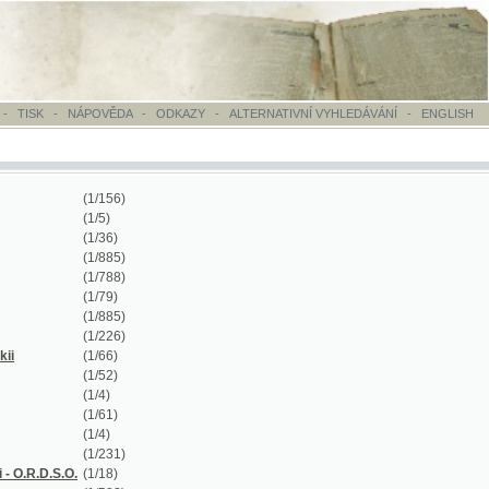
OVĚDA
-
ODKAZY
-
ALTERNATIVNÍ VYHLEDÁVÁNÍ
-
ENGLISH
/156)
/5)
/36)
/885)
/788)
/79)
/885)
/226)
/66)
/52)
/4)
/61)
/4)
/231)
/18)
/582)
/10888)