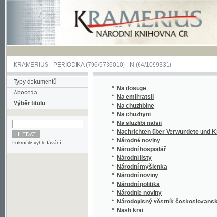
KRAMERIUS
-
PERIODIKA
(796/5736010) -
N
(64/1099331)
Typy dokumentů
*
Na dosuge
Abeceda
*
Na emihratsii
Výběr titulu
*
Na chuzhbine
*
Na chuzhyni
*
Na sluzhbi natsii
*
Nachrichten über Verwundete und Kranke 
*
Národné noviny
Pokročilé vyhledávání
*
Národní hospodář
*
Národní listy
*
Národní myšlenka
*
Národní noviny
*
Národní politika
*
Národnie noviny
*
Národopisný věstník českoslovanský
*
Nash krai
*
Nasha hromada
*
Nasha spilka
*
Nasha Ukraina