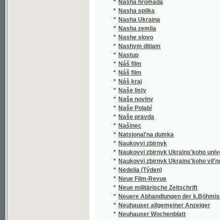
*
Nasha zemlia
*
Nashe slovo
*
Nashym ditiam
*
Nastup
*
Náš film
*
Náš film
*
Náš kraj
*
Naše listy
*
Naše noviny
*
Naše Polabí
*
Naše pravda
*
Našinec
*
Natsional'na dumka
*
Naukovyi zbirnyk
*
Naukovyi zbirnyk Ukrains'koho universytetu
*
Naukovyi zbirnyk Ukrains'koho vil'noho univ
*
Nedelia (Týden)
*
Neue Film-Revue
*
Neue militärische Zeitschrift
*
Neuere Abhandlungen der k.Böhmischen Ges
*
Neuhauser allgemeiner Anzeiger
*
Neuhauser Wochenblatt
*
Neuhauser Wochenpost
*
Nezavisimost'
*
Nikolsburger Kreisblatt
*
Nikolsburger Wochenschrift
*
Nikolsburger Wochenschrift für landwirtscha