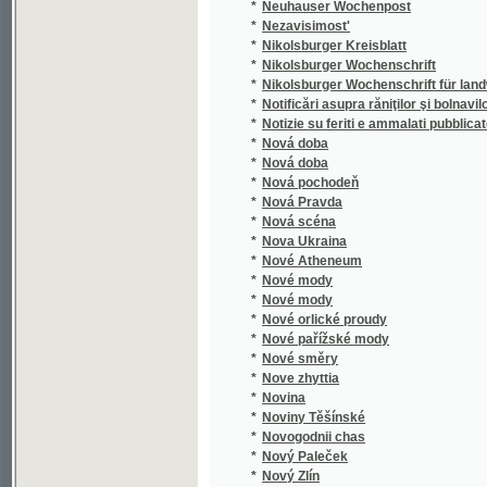
*
Notificări asupra răniţilor şi bolnavilor edată 
*
Notizie su feriti e ammalati pubblicate il
*
Nová doba
*
Nová doba
*
Nová pochodeň
*
Nová Pravda
*
Nová scéna
*
Nova Ukraina
*
Nové Atheneum
*
Nové mody
*
Nové mody
*
Nové orlické proudy
*
Nové pařížské mody
*
Nové směry
*
Nove zhyttia
*
Novina
*
Noviny Těšínské
*
Novogodnii chas
*
Nový Paleček
*
Nový Zlín
*
Novye zaprosy
*
Novyi vikhot'
*
Nowiny