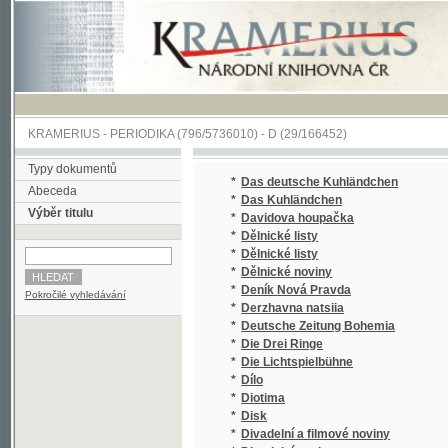
KRAMERIUS
-
PERIODIKA
(796/5736010) -
D
(29/166452)
Typy dokumentů
*
Das deutsche Kuhländchen
(1/106
Abeceda
*
Das Kuhländchen
(1/250
Výběr titulu
*
Davidova houpačka
(1/165
*
Dělnické listy
(1/738
*
Dělnické listy
(1/472
*
Dělnické noviny
(1/900
*
Deník Nová Pravda
(1/517
Pokročilé vyhledávání
*
Derzhavna natsiia
(1/94)
*
Deutsche Zeitung Bohemia
(1/112
*
Die Drei Ringe
(1/362
*
Die Lichtspielbühne
(1/102
*
Dílo
(1/497
*
Diotima
(1/195
*
Disk
(1/62)
*
Divadelní a filmové noviny
(1/516
*
Divadelní noviny
(1/143
*
Divadelní noviny
(1/820
*
Divadlo budoucnosti
(1/586