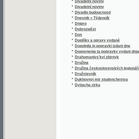
*
Dnevnik = Týdenník
(1/446
*
Dnipro
(1/18)
*
Dobrozwěst
(1/128
*
Don
(1/60)
*
Doplňky a opravy vydané
(1/552
*
Dopolnila in popravki izdani dne
(1/552
*
Dopovnenia ta popravky vydani dnia
(1/552
*
Drahomanivs'kyi zbirnyk
(1/762
*
Družina
(1/182
*
Družina československých legionářů
(1/297
*
Družstevník
(1/145
*
Dukhovnyi mir studenchestva
(1/210
*
Dytiacha zirka
(1/42)