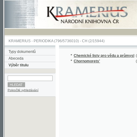
KRAMERIUS
-
PERIODIKA
(796/5736010) -
CH
(2/15944)
Typy dokumentů
*
Chemické listy pro vědu a průmysl
(1/15829
Abeceda
*
Chornomorets'
(1/115)
Výběr titulu
Pokročilé vyhledávání