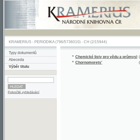
KRAMERIUS
-
PERIODIKA
(796/5736010) -
CH
(2/15944)
Typy dokumentů
*
Chemické listy pro vědu a průmysl
(1/15829
Abeceda
*
Chornomorets'
(1/115)
Výběr titulu
Pokročilé vyhledávání