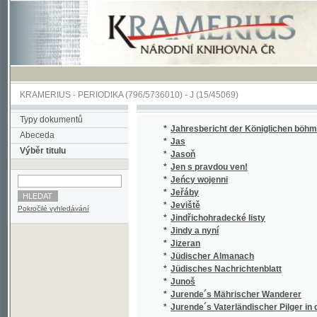
KRAMERIUS
-
PERIODIKA
(796/5736010) -
J
(15/45069)
Typy dokumentů
*
Jahresbericht der Königlichen böhmischen 
Abeceda
*
Jas
Výběr titulu
*
Jasoň
*
Jen s pravdou ven!
*
Jeńcy wojenni
*
Jeřáby
*
Jeviště
Pokročilé vyhledávání
*
Jindřichohradecké listy
*
Jindy a nyní
*
Jizeran
*
Jüdischer Almanach
*
Jüdisches Nachrichtenblatt
*
Junoš
*
Jurende´s Mährischer Wanderer
*
Jurende´s Vaterländischer Pilger in dem Ka