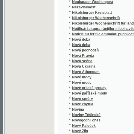
*
Notificări asupra răniţilor şi bolnavilor edată 
*
Notizie su feriti e ammalati pubblicate il
*
Nová doba
*
Nová doba
*
Nová pochodeň
*
Nová Pravda
*
Nová scéna
*
Nova Ukraina
*
Nové Atheneum
*
Nové mody
*
Nové mody
*
Nové orlické proudy
*
Nové pařížské mody
*
Nové směry
*
Nove zhyttia
*
Novina
*
Noviny Těšínské
*
Novogodnii chas
*
Nový Paleček
*
Nový Zlín
*
Novye zaprosy
©2003-2010
Developed
under GNU GPL
*
Novyi vikhot'
by
Qbizm
,
NKČR
and
KNAV
*
Nowiny