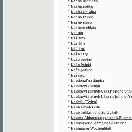
*
Nasha zemlia
*
Nashe slovo
*
Nashym ditiam
*
Nastup
*
Náš film
*
Náš film
*
Náš kraj
*
Naše listy
*
Naše noviny
*
Naše Polabí
*
Naše pravda
*
Našinec
*
Natsional'na dumka
*
Naukovyi zbirnyk
*
Naukovyi zbirnyk Ukrains'koho universytetu
*
Naukovyi zbirnyk Ukrains'koho vil'noho univ
*
Nedelia (Týden)
*
Neue Film-Revue
*
Neue militärische Zeitschrift
*
Neuere Abhandlungen der k.Böhmischen Ges
*
Neuhauser allgemeiner Anzeiger
*
Neuhauser Wochenblatt
*
Neuhauser Wochenpost
*
Nezavisimost'
*
Nikolsburger Kreisblatt
*
Nikolsburger Wochenschrift
*
Nikolsburger Wochenschrift für landwirtscha