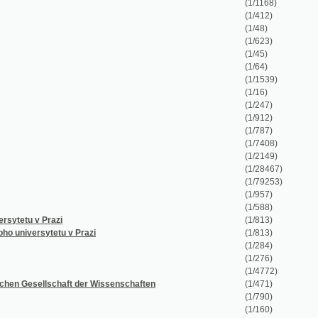
(1/623)
(1/45)
(1/64)
(1/1539)
(1/16)
(1/247)
(1/912)
(1/787)
(1/7408)
(1/2149)
(1/28467)
(1/79253)
(1/957)
(1/588)
 v Prazi
(1/813)
ersytetu v Prazi
(1/813)
(1/284)
(1/276)
(1/4772)
ellschaft der Wissenschaften
(1/471)
(1/790)
(1/160)
(1/364)
(1/141)
(1/1214)
(1/25942)
ftliche, gemeinnützige Interessen und Unterhaltung.
(1/4534)