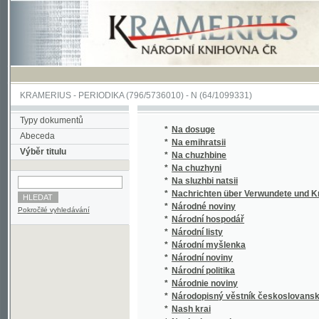
KRAMERIUS
-
PERIODIKA
(796/5736010) -
N
(64/1099331)
Typy dokumentů
*
Na dosuge
Abeceda
*
Na emihratsii
Výběr titulu
*
Na chuzhbine
*
Na chuzhyni
*
Na sluzhbi natsii
*
Nachrichten über Verwundete und Kranke 
*
Národné noviny
Pokročilé vyhledávání
*
Národní hospodář
*
Národní listy
*
Národní myšlenka
*
Národní noviny
*
Národní politika
*
Národnie noviny
*
Národopisný věstník českoslovanský
*
Nash krai
*
Nasha hromada
*
Nasha spilka
*
Nasha Ukraina