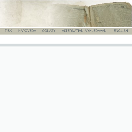
OVĚDA
-
ODKAZY
-
ALTERNATIVNÍ VYHLEDÁVÁNÍ
-
ENGLISH