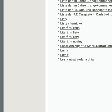
*
Liste der P.T. Curgäste in Carlsbad ...
*
Listy
*
Listy chemické
*
Literární kruh
*
Literární listy
*
Literární listy
*
Literární noviny
*
Local-Anzeiger für Mähr.-Ostrau und Umge
*
Lumír
*
Lumír
*
Lysta utrat vydana dnia