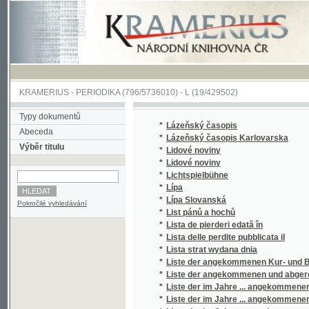
KRAMERIUS
-
PERIODIKA
(796/5736010) -
L
(19/429502)
Typy dokumentů
*
Lázeňský časopis
Abeceda
*
Lázeňský časopis Karlovarska
Výběr titulu
*
Lidové noviny
*
Lidové noviny
*
Lichtspielbühne
*
Lípa
*
Lípa Slovanská
Pokročilé vyhledávání
*
List pánů a hochů
*
Lista de pierderi edată în
*
Lista delle perdite pubblicata il
*
Lista strat wydana dnia
*
Liste der angekommenen Kur- und Badegäste i
*
Liste der angekommenen und abgereisten P. 
*
Liste der im Jahre ... angekommenen Kur- un
*
Liste der im Jahre ... angekommenen P.T. Ku
*
Liste der im Jahre ... angekommenen und ab
*
Liste der im Jahre ... angekommenen und ab
*
Liste der P.T. Cur- und Badegäste in Carlsba