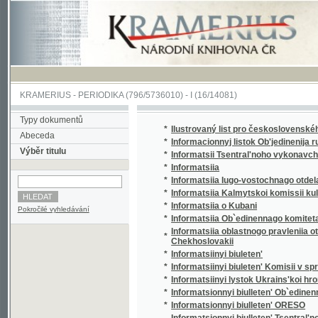
KRAMERIUS
-
PERIODIKA
(796/5736010) -
I
(16/14081)
Typy dokumentů
*
Ilustrovaný list pro československého voják
Abeceda
*
Informacionnyj listok Ob'jedinenija russkoj 
Výběr titulu
*
Informatsii Tsentral'noho vykonavchoho kom
*
Informatsiia
*
Informatsiia Iugo-vostochnago otdela Ob`edi
*
Informatsiia Kalmytskoi komissii kul'turnyk
*
Informatsiia o Kubani
Pokročilé vyhledávání
*
Informatsiia Ob`edinennago komiteta obshch
Informatsiia oblastnogo pravleniia otdela Ob
*
Chekhoslovakii
*
Informatsiinyi biuleten'
*
Informatsiinyi biuleten' Komisii v spravi t. 
*
Informatsiinyi lystok Ukrains'koi hromady 
*
Informatsionnyi biulleten' Ob`edinennago ko
*
Informatsionnyi biulleten' ORESO
Informatsionnyi biulleten' Tsentral'nogo bi
*
organizatsii - O.R.D.S.O.
*
Informatsionnyi list Professional'nogo soiuz